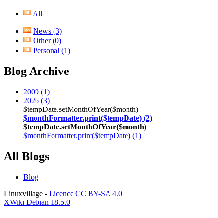
All
News
(3)
Other
(0)
Personal
(1)
Blog Archive
2009
(1)
2026
(3)
$tempDate.setMonthOfYear($month)
$monthFormatter.print($tempDate)
(2)
$tempDate.setMonthOfYear($month)
$monthFormatter.print($tempDate)
(1)
All Blogs
Blog
Linuxvillage -
Licence CC BY-SA 4.0
XWiki Debian 18.5.0