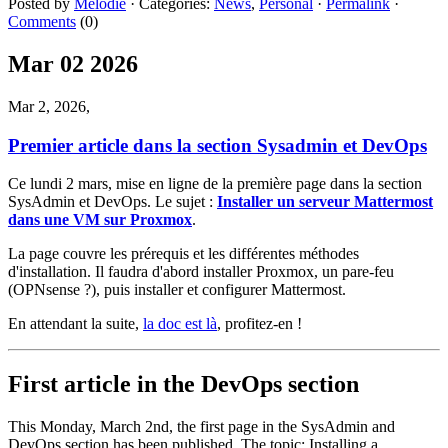
Posted by
Mélodie
·
Categories:
News
,
Personal
·
Permalink
·
Comments
(0)
Mar
02
2026
Mar 2, 2026,
Premier article dans la section Sysadmin et DevOps
Ce lundi 2 mars, mise en ligne de la première page dans la section
SysAdmin et DevOps. Le sujet :
Installer un serveur Mattermost
dans une VM sur Proxmox
.
La page couvre les prérequis et les différentes méthodes
d'installation. Il faudra d'abord installer Proxmox, un pare-feu
(OPNsense ?), puis installer et configurer Mattermost.
En attendant la suite,
la doc est là
, profitez-en !
First article in the DevOps section
This Monday, March 2nd, the first page in the SysAdmin and
DevOps section has been published. The topic: Installing a