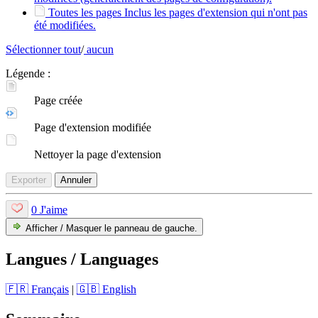
Toutes les pages
Inclus les pages d'extension qui n'ont pas
été modifiées.
Sélectionner tout
/
aucun
Légende :
Page créée
Page d'extension modifiée
Nettoyer la page d'extension
Exporter
Annuler
0 J'aime
Afficher / Masquer le panneau de gauche.
Langues / Languages
🇫🇷 Français
|
🇬🇧 English